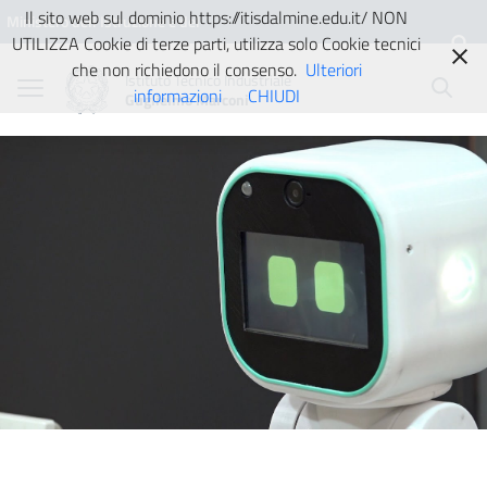
Vai ai contenuti
Vai al menu di navigazione
Vai al footer
Il sito web sul dominio https://itisdalmine.edu.it/ NON
Ministero dell'Istruzione e del
UTILIZZA Cookie di terze parti, utilizza solo Cookie tecnici
Merito
che non richiedono il consenso.
Ulteriori
Istituto Tecnico Industriale
informazioni
CHIUDI
Guglielmo Marconi