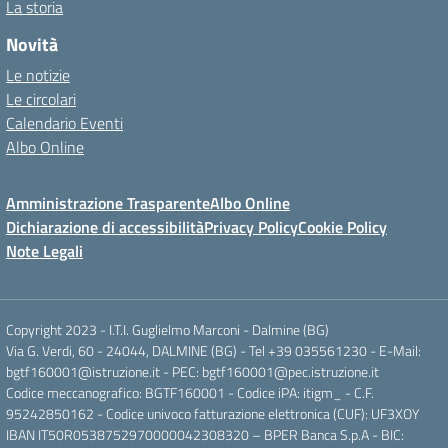
La storia
Novità
Le notizie
Le circolari
Calendario Eventi
Albo Online
Amministrazione Trasparente
Albo Online
Dichiarazione di accessibilità
Privacy Policy
Cookie Policy
Note Legali
Copyright 2023 - I.T.I. Guglielmo Marconi - Dalmine (BG)
Via G. Verdi, 60 - 24044, DALMINE (BG) - Tel +39 035561230 - E-Mail:
bgtf160001@istruzione.it - PEC: bgtf160001@pec.istruzione.it
Codice meccanografico: BGTF160001 - Codice iPA: itigm_ - C.F.
95242850162 - Codice univoco fatturazione elettronica (CUF): UF3XOY
IBAN IT50R0538752970000042308320 – BPER Banca S.p.A - BIC: