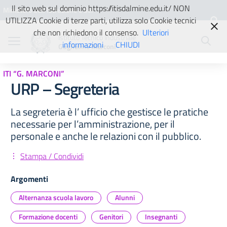
Vai ai contenuti
Vai al menu di navigazione
Vai al footer
Il sito web sul dominio https://itisdalmine.edu.it/ NON
Ministero dell'Istruzione e del
UTILIZZA Cookie di terze parti, utilizza solo Cookie tecnici
Merito
che non richiedono il consenso.
Ulteriori
Istituto Tecnico Industriale
informazioni
CHIUDI
Guglielmo Marconi
ITI “G. MARCONI”
URP – Segreteria
La segreteria è l’ ufficio che gestisce le pratiche
necessarie per l’amministrazione, per il
personale e anche le relazioni con il pubblico.
Stampa / Condividi
Argomenti
Alternanza scuola lavoro
Alunni
Formazione docenti
Genitori
Insegnanti