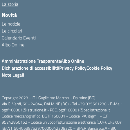
La storia
Novità
Le notizie
Le circolari
Calendario Eventi
Albo Online
Amministrazione Trasparente
Albo Online
Dichiarazione di accessibilità
Privacy Policy
Cookie Policy
Note Legali
Copyright 2023 - I.T.I. Guglielmo Marconi - Dalmine (BG)
Via G. Verdi, 60 - 24044, DALMINE (BG) - Tel +39 035561230 - E-Mail:
bgtf160001@istruzione.it - PEC: bgtf160001@pec.istruzione.it
Codice meccanografico: BGTF160001 - Codice iPA: itigm_ - C.F.
95242850162 - Codice univoco fatturazione elettronica (CUF): UF3XOY
IBAN IT50R0538752970000042308320 – BPER Banca S.p.A - BIC: