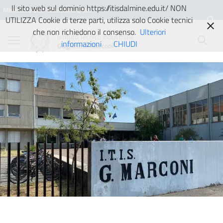
Vai ai contenuti
Vai al menu di navigazione
Vai al footer
Il sito web sul dominio https://itisdalmine.edu.it/ NON
Ministero dell'Istruzione e del
UTILIZZA Cookie di terze parti, utilizza solo Cookie tecnici
Merito
che non richiedono il consenso.
Ulteriori
Istituto Tecnico Industriale
informazioni
CHIUDI
Guglielmo Marconi