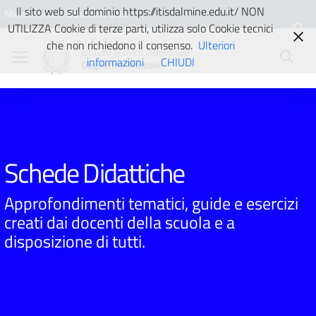
Vai ai contenuti
Vai al menu di navigazione
Vai al footer
Il sito web sul dominio https://itisdalmine.edu.it/ NON
Ministero dell'Istruzione e del
UTILIZZA Cookie di terze parti, utilizza solo Cookie tecnici
Merito
che non richiedono il consenso.
Ulteriori
Istituto Tecnico Industriale
informazioni
CHIUDI
Guglielmo Marconi
Schede Didattiche
Approfondimenti tematici, guide e esercizi
creati dai docenti della scuola e a
disposizione di tutti.