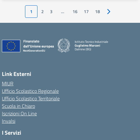
1
2
3
…
16
17
18
Pagina successiv
Istituto Tecnico Industriale
Guglielmo Marconi
Dalmine (BG)
Link Esterni
MIUR
Ufficio Scolastico Regionale
Ufficio Scolastico Territoriale
Scuola in Chiaro
Iscrizioni On Line
Invalsi
I Servizi