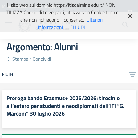
Vai ai contenuti
Vai al menu di navigazione
Vai al footer
Il sito web sul dominio https://itisdalmine.edu.it/ NON
Ministero dell'Istruzione e del
UTILIZZA Cookie di terze parti, utilizza solo Cookie tecnici
Merito
che non richiedono il consenso.
Ulteriori
Istituto Tecnico Industriale
informazioni
CHIUDI
Guglielmo Marconi
Argomento: Alunni
Stampa / Condividi
FILTRI
Proroga bando Erasmus+ 2025/2026: tirocinio
all’estero per studenti e neodiplomati dell’ITI “G.
Marconi” 30 luglio 2026