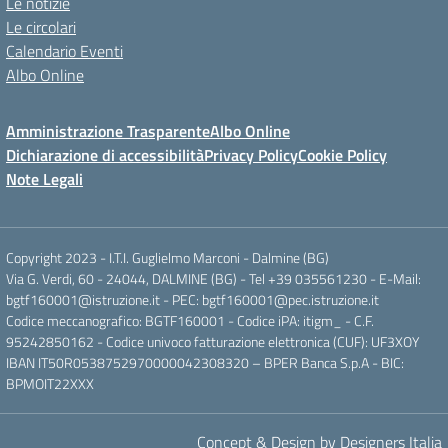
Le notizie
Le circolari
Calendario Eventi
Albo Online
Amministrazione Trasparente
Albo Online
Dichiarazione di accessibilità
Privacy Policy
Cookie Policy
Note Legali
Copyright 2023 - I.T.I. Guglielmo Marconi - Dalmine (BG)
Via G. Verdi, 60 - 24044, DALMINE (BG) - Tel +39 035561230 - E-Mail:
bgtf160001@istruzione.it - PEC: bgtf160001@pec.istruzione.it
Codice meccanografico: BGTF160001 - Codice iPA: itigm_ - C.F.
95242850162 - Codice univoco fatturazione elettronica (CUF): UF3XOY
IBAN IT50R0538752970000042308320 – BPER Banca S.p.A - BIC:
BPMOIT22XXX
Concept & Design by Designers Italia