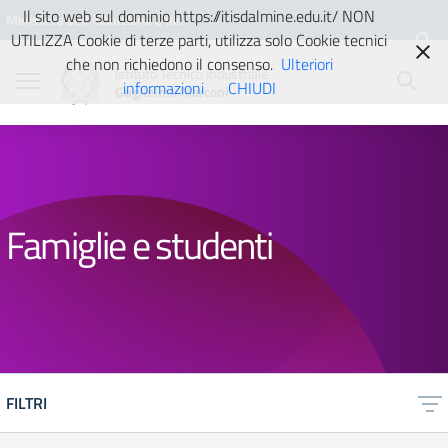
Vai ai contenuti
Vai al menu di navigazione
Vai al footer
Il sito web sul dominio https://itisdalmine.edu.it/ NON
Ministero dell'Istruzione e del
UTILIZZA Cookie di terze parti, utilizza solo Cookie tecnici
Merito
che non richiedono il consenso.
Ulteriori
Istituto Tecnico Industriale
informazioni
CHIUDI
Guglielmo Marconi
Famiglie e studenti
FILTRI