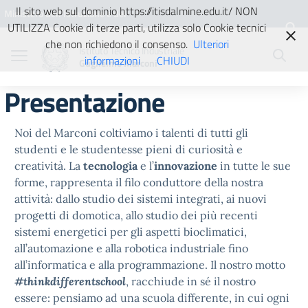
Vai ai contenuti
Vai al menu di navigazione
Vai al footer
Il sito web sul dominio https://itisdalmine.edu.it/ NON
Ministero dell'Istruzione e del
UTILIZZA Cookie di terze parti, utilizza solo Cookie tecnici
Merito
che non richiedono il consenso.
Ulteriori
Istituto Tecnico Industriale
informazioni
CHIUDI
Guglielmo Marconi
Presentazione
Noi del Marconi coltiviamo i talenti di tutti gli
studenti e le studentesse pieni di curiosità e
creatività. La
tecnologia
e l’
innovazione
in tutte le sue
forme, rappresenta il filo conduttore della nostra
attività: dallo studio dei sistemi integrati, ai nuovi
progetti di domotica, allo studio dei più recenti
sistemi energetici per gli aspetti bioclimatici,
all’automazione e alla robotica industriale fino
all’informatica e alla programmazione. Il nostro motto
#thinkdifferentschool
, racchiude in sé il nostro
essere: pensiamo ad una scuola differente, in cui ogni