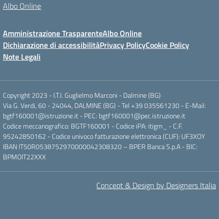
Albo Online
Amministrazione Trasparente
Albo Online
Dichiarazione di accessibilità
Privacy Policy
Cookie Policy
Note Legali
Copyright 2023 - I.T.I. Guglielmo Marconi - Dalmine (BG)
Via G. Verdi, 60 - 24044, DALMINE (BG) - Tel +39 035561230 - E-Mail:
bgtf160001@istruzione.it - PEC: bgtf160001@pec.istruzione.it
Codice meccanografico: BGTF160001 - Codice iPA: itigm_ - C.F.
95242850162 - Codice univoco fatturazione elettronica (CUF): UF3XOY
IBAN IT50R0538752970000042308320 – BPER Banca S.p.A - BIC:
BPMOIT22XXX
Concept & Design by Designers Italia