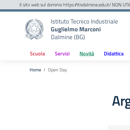
Vai ai contenuti
Vai al menu di navigazione
Vai al footer
Il sito web sul dominio https://itisdalmine.edu.it/ NON UTI
Ministero dell'Istruzione e del Merito
Istituto Tecnico Industriale
Guglielmo Marconi
Dalmine (BG)
Scuola
Servizi
Novità
Didattica
Home
Open Day
Ar