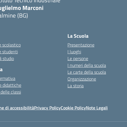
tituto Tecnico Industriale
uglielmo Marconi
almine (BG)
La Scuola
 scolastico
Presentazione
e studenti
I luoghi
i studio
Le persone
I numeri della scuola
ca
Le carte della scuola
ormativa
Organizzazione
 didattiche
La storia
 delle classi
ne di accessibilità
Privacy Policy
Cookie Policy
Note Legali