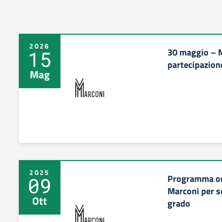
2026
30 maggio – M
15
partecipazion
Mag
2025
Programma ori
09
Marconi per s
Ott
grado