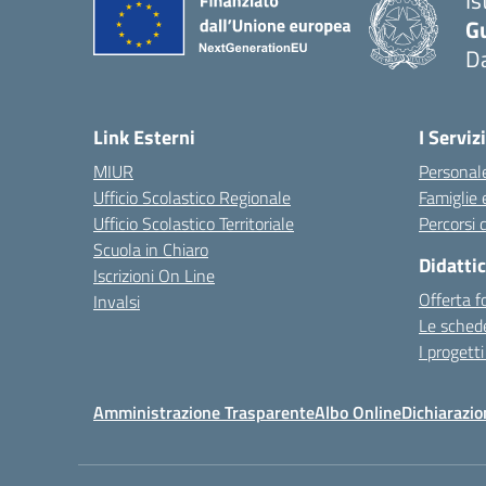
Is
G
D
Link Esterni
I Servizi
MIUR
Personale
Ufficio Scolastico Regionale
Famiglie 
Ufficio Scolastico Territoriale
Percorsi d
Scuola in Chiaro
Didatti
Iscrizioni On Line
Offerta f
Invalsi
Le schede
I progetti
Amministrazione Trasparente
Albo Online
Dichiarazio