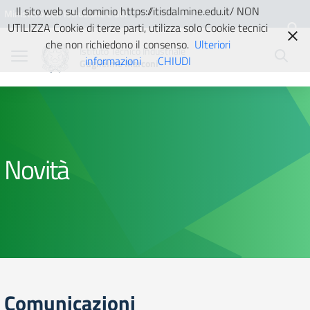
Vai ai contenuti
Vai al menu di navigazione
Vai al footer
Il sito web sul dominio https://itisdalmine.edu.it/ NON
Ministero dell'Istruzione e del
UTILIZZA Cookie di terze parti, utilizza solo Cookie tecnici
Merito
che non richiedono il consenso.
Ulteriori
Istituto Tecnico Industriale
informazioni
CHIUDI
Guglielmo Marconi
Novità
Comunicazioni