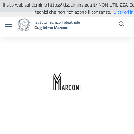
Vai ai contenuti
Vai al menu di navigazione
Vai al footer
Il sito web sul dominio https://itisdalmine.edu.it/ NON UTILIZZA Cook
Ministero dell'Istruzione e del
tecnici che non richiedono il consenso.
Ulteriori i
Merito
Istituto Tecnico Industriale
Guglielmo Marconi