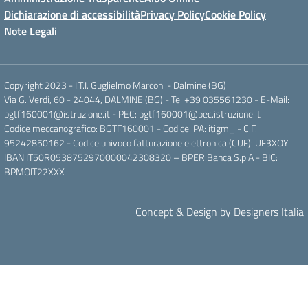
Dichiarazione di accessibilità
Privacy Policy
Cookie Policy
Note Legali
Copyright 2023 - I.T.I. Guglielmo Marconi - Dalmine (BG)
Via G. Verdi, 60 - 24044, DALMINE (BG) - Tel +39 035561230 - E-Mail:
bgtf160001@istruzione.it - PEC: bgtf160001@pec.istruzione.it
Codice meccanografico: BGTF160001 - Codice iPA: itigm_ - C.F.
95242850162 - Codice univoco fatturazione elettronica (CUF): UF3XOY
IBAN IT50R0538752970000042308320 – BPER Banca S.p.A - BIC:
BPMOIT22XXX
Concept & Design by Designers Italia