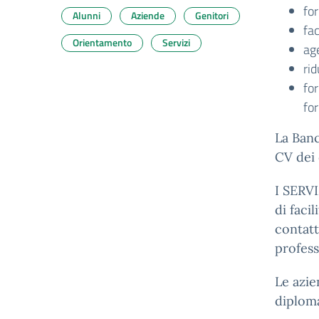
for
Alunni
Aziende
Genitori
fac
Orientamento
Servizi
age
rid
for
for
La Banc
CV dei 
I SERVI
di faci
contatt
profess
Le azie
diploma