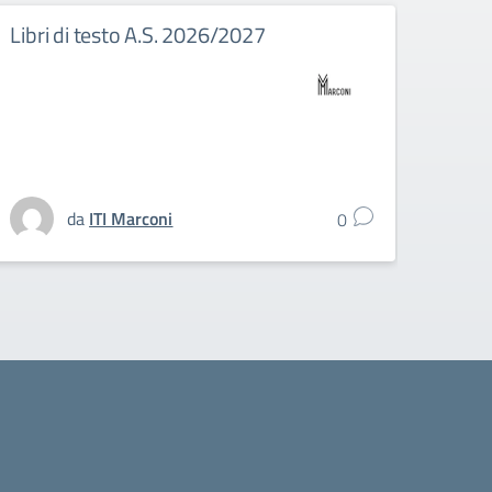
Libri di testo A.S. 2026/2027
Eras
nuov
tiroc
stud
dell’
da
ITI Marconi
0