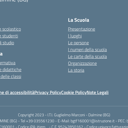
La Scuola
 scolastico
Presentazione
e studenti
I luoghi
i studio
Le persone
I numeri della scuola
ca
Le carte della scuola
ormativa
Organizzazione
 didattiche
La storia
 delle classi
ne di accessibilità
Privacy Policy
Cookie Policy
Note Legali
Copyright 2023 - I.T.I. Guglielmo Marconi - Dalmine (BG)
ALMINE (BG) - Tel +39 035561230 - E-Mail: bgtf160001@istruzione.it - PEC: 
160001 - Codice iPA: itigm_ - C.F. 95242850162 - Codice univoco fatturazio