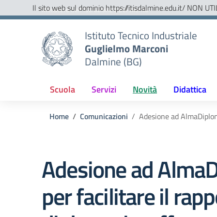
Vai ai contenuti
Vai al menu di navigazione
Vai al footer
Il sito web sul dominio https://itisdalmine.edu.it/ NON UTI
Ministero dell'Istruzione e del Merito
Istituto Tecnico Industriale
Guglielmo Marconi
Dalmine (BG)
Scuola
Servizi
Novità
Didattica
Home
Comunicazioni
Adesione ad AlmaDiploma,
Adesione ad AlmaD
per facilitare il rap