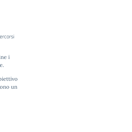
percorsi
ne i
e.
iettivo
frono un