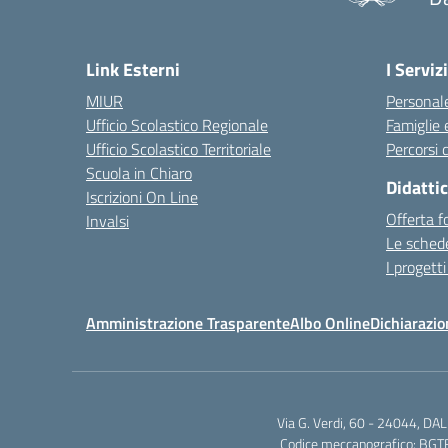
Link Esterni
I Servizi
MIUR
Personale
Ufficio Scolastico Regionale
Famiglie 
Ufficio Scolastico Territoriale
Percorsi d
Scuola in Chiaro
Didatti
Iscrizioni On Line
Offerta f
Invalsi
Le schede
I progetti
Amministrazione Trasparente
Albo Online
Dichiarazio
Via G. Verdi, 60 - 24044, D
Codice meccanografico: BGTF