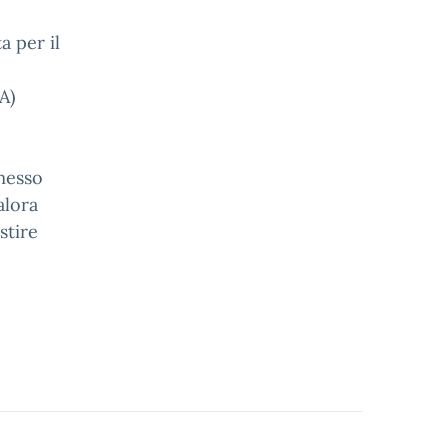
a per il
A)
messo
alora
stire