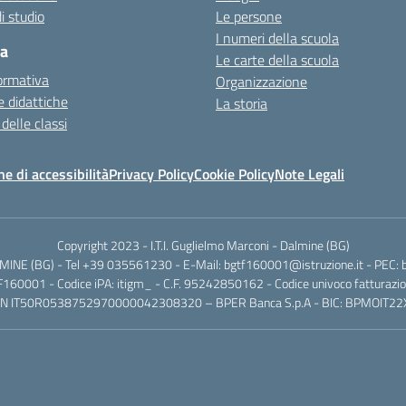
i studio
Le persone
I numeri della scuola
ca
Le carte della scuola
ormativa
Organizzazione
 didattiche
La storia
 delle classi
ne di accessibilità
Privacy Policy
Cookie Policy
Note Legali
Copyright 2023 - I.T.I. Guglielmo Marconi - Dalmine (BG)
ALMINE (BG) - Tel +39 035561230 - E-Mail: bgtf160001@istruzione.it - PEC: 
160001 - Codice iPA: itigm_ - C.F. 95242850162 - Codice univoco fatturazio
AN IT50R0538752970000042308320 – BPER Banca S.p.A - BIC: BPMOIT22