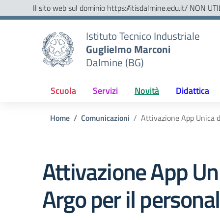
Vai ai contenuti
Vai al menu di navigazione
Vai al footer
Il sito web sul dominio https://itisdalmine.edu.it/ NON UTI
Ministero dell'Istruzione e del Merito
Istituto Tecnico Industriale
Guglielmo Marconi
Dalmine (BG)
Scuola
Servizi
Novità
Didattica
Home
Comunicazioni
Attivazione App Unica d
Attivazione App Uni
Argo per il persona