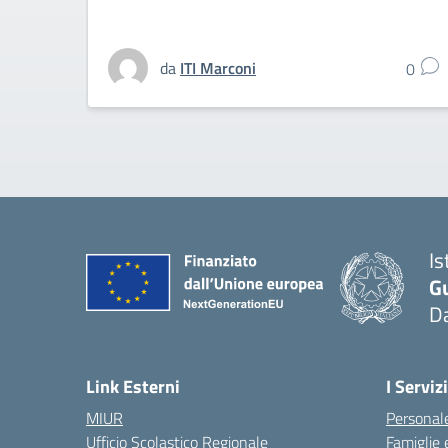
da
ITI Marconi
0
Is
G
D
Link Esterni
I Servizi
MIUR
Personale
Ufficio Scolastico Regionale
Famiglie 