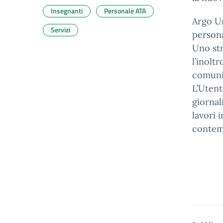
Insegnanti
Personale ATA
Argo Un
Servizi
persona
Uno str
l’inolt
comuni
L’Utent
giornal
lavori 
contem