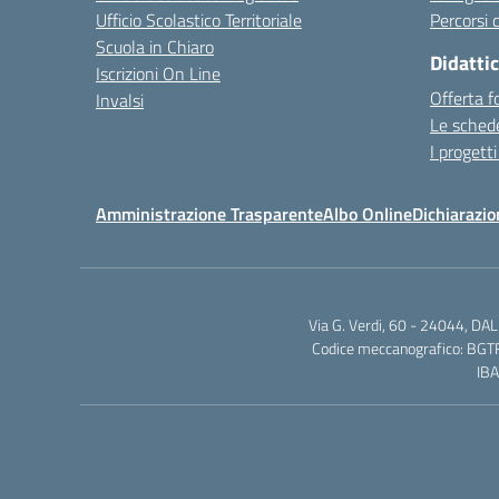
Ufficio Scolastico Territoriale
Percorsi d
Scuola in Chiaro
Didatti
Iscrizioni On Line
Offerta f
Invalsi
Le schede
I progetti
Amministrazione Trasparente
Albo Online
Dichiarazio
Via G. Verdi, 60 - 24044, D
Codice meccanografico: BGTF
IB