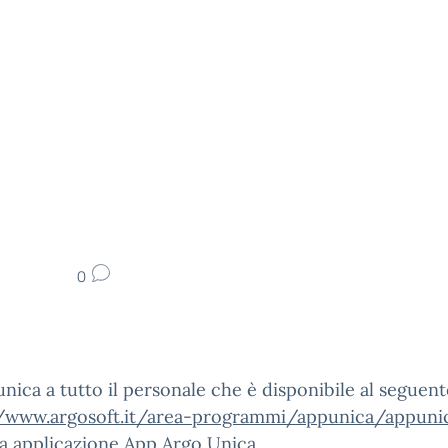
0
nica a tutto il personale che è disponibile al seguente
//www.argosoft.it/area-programmi/appunica/appuni
a applicazione App Argo Unica.