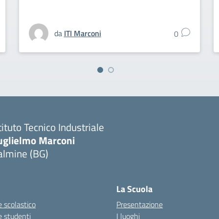
da
ITI Marconi
0
tituto Tecnico Industriale
uglielmo Marconi
almine (BG)
La Scuola
 scolastico
Presentazione
e studenti
I luoghi