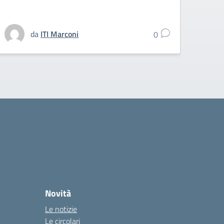
da
ITI Marconi
0
Novità
Le notizie
Le circolari