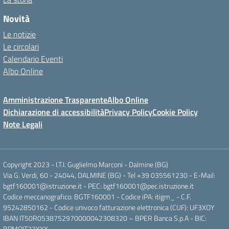
Novità
Le notizie
Le circolari
Calendario Eventi
Albo Online
Amministrazione Trasparente
Albo Online
Dichiarazione di accessibilità
Privacy Policy
Cookie Policy
Note Legali
Copyright 2023 - I.T.I. Guglielmo Marconi - Dalmine (BG)
Via G. Verdi, 60 - 24044, DALMINE (BG) - Tel +39 035561230 - E-Mail:
bgtf160001@istruzione.it - PEC: bgtf160001@pec.istruzione.it
Codice meccanografico: BGTF160001 - Codice iPA: itigm_ - C.F.
95242850162 - Codice univoco fatturazione elettronica (CUF): UF3XOY
IBAN IT50R0538752970000042308320 – BPER Banca S.p.A - BIC:
BPMOIT22XXX