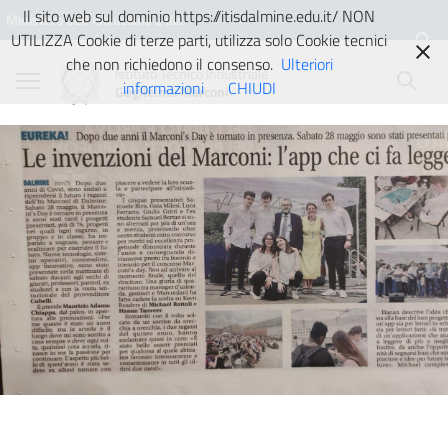
Vai ai contenuti
Vai al menu di navigazione
Vai al footer
Il sito web sul dominio https://itisdalmine.edu.it/ NON
Ministero dell'Istruzione e del
UTILIZZA Cookie di terze parti, utilizza solo Cookie tecnici
Merito
che non richiedono il consenso.
Ulteriori
Istituto Tecnico Industriale
informazioni
CHIUDI
Guglielmo Marconi