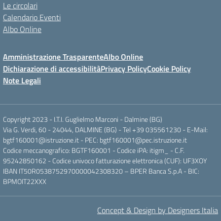
Le circolari
Calendario Eventi
Albo Online
Amministrazione Trasparente
Albo Online
Dichiarazione di accessibilità
Privacy Policy
Cookie Policy
Note Legali
Copyright 2023 - I.T.I. Guglielmo Marconi - Dalmine (BG)
Via G. Verdi, 60 - 24044, DALMINE (BG) - Tel +39 035561230 - E-Mail:
bgtf160001@istruzione.it - PEC: bgtf160001@pec.istruzione.it
Codice meccanografico: BGTF160001 - Codice iPA: itigm_ - C.F.
95242850162 - Codice univoco fatturazione elettronica (CUF): UF3XOY
IBAN IT50R0538752970000042308320 – BPER Banca S.p.A - BIC:
BPMOIT22XXX
Concept & Design by Designers Italia