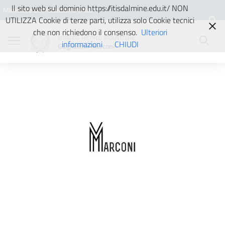
Vai ai contenuti
Vai al menu di navigazione
Vai al footer
Il sito web sul dominio https://itisdalmine.edu.it/ NON
Ministero dell'Istruzione e del
UTILIZZA Cookie di terze parti, utilizza solo Cookie tecnici
Merito
che non richiedono il consenso.
Ulteriori
Istituto Tecnico Industriale
informazioni
CHIUDI
Guglielmo Marconi