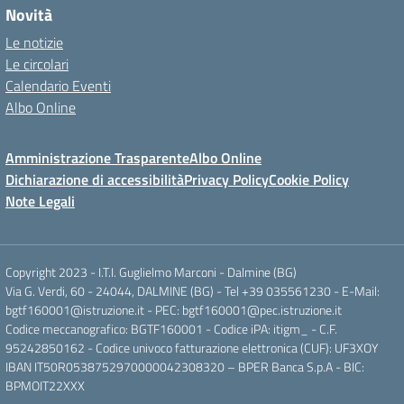
Novità
Le notizie
Le circolari
Calendario Eventi
Albo Online
Amministrazione Trasparente
Albo Online
Dichiarazione di accessibilità
Privacy Policy
Cookie Policy
Note Legali
Copyright 2023 - I.T.I. Guglielmo Marconi - Dalmine (BG)
Via G. Verdi, 60 - 24044, DALMINE (BG) - Tel +39 035561230 - E-Mail:
bgtf160001@istruzione.it - PEC: bgtf160001@pec.istruzione.it
Codice meccanografico: BGTF160001 - Codice iPA: itigm_ - C.F.
95242850162 - Codice univoco fatturazione elettronica (CUF): UF3XOY
IBAN IT50R0538752970000042308320 – BPER Banca S.p.A - BIC:
BPMOIT22XXX