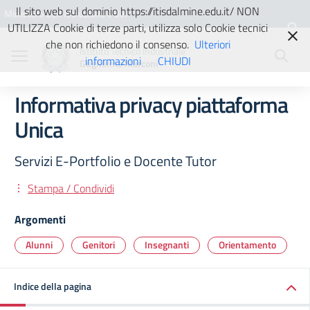
Vai ai contenuti
Vai al menu di navigazione
Vai al footer
Il sito web sul dominio https://itisdalmine.edu.it/ NON
Ministero dell'Istruzione e del
UTILIZZA Cookie di terze parti, utilizza solo Cookie tecnici
Merito
che non richiedono il consenso.
Ulteriori
Istituto Tecnico Industriale
informazioni
CHIUDI
Guglielmo Marconi
Informativa privacy piattaforma
Unica
Servizi E-Portfolio e Docente Tutor
Stampa / Condividi
Argomenti
Alunni
Genitori
Insegnanti
Orientamento
Indice della pagina