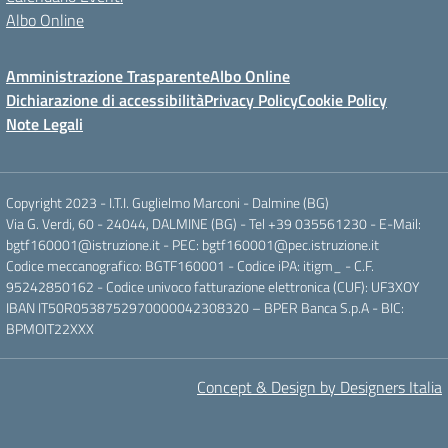
Albo Online
Amministrazione Trasparente
Albo Online
Dichiarazione di accessibilità
Privacy Policy
Cookie Policy
Note Legali
Copyright 2023 - I.T.I. Guglielmo Marconi - Dalmine (BG)
Via G. Verdi, 60 - 24044, DALMINE (BG) - Tel +39 035561230 - E-Mail:
bgtf160001@istruzione.it - PEC: bgtf160001@pec.istruzione.it
Codice meccanografico: BGTF160001 - Codice iPA: itigm_ - C.F.
95242850162 - Codice univoco fatturazione elettronica (CUF): UF3XOY
IBAN IT50R0538752970000042308320 – BPER Banca S.p.A - BIC:
BPMOIT22XXX
Concept & Design by Designers Italia