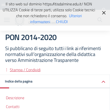
Vai ai contenuti
Vai al menu di navigazione
Vai al footer
Il sito web sul dominio https://itisdalmine.edu.it/ NON
Ministero dell'Istruzione e del
UTILIZZA Cookie di terze parti, utilizza solo Cookie tecnici
Merito
che non richiedono il consenso.
Ulteriori
Istituto Tecnico Industriale
informazioni
CHIUDI
Guglielmo Marconi
PON 2014-2020
Si pubblicano di seguito tutti i link ai riferimenti
normativi sull’organizzazione della didattica
verso Amministrazione Trasparente
Stampa / Condividi
Indice della pagina
Descrizione
Contatti