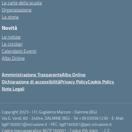
Le carte della scuola
Organizzazione
La storia
Novità
Le notizie
Le circolari
Calendario Eventi
Albo Online
Amministrazione Trasparente
Albo Online
Dichiarazione di accessibilità
Privacy Policy
Cookie Policy
Note Legali
Copyright 2023 - I.T.I. Guglielmo Marconi - Dalmine (BG)
Via G. Verdi, 60 - 24044, DALMINE (BG) - Tel +39 035561230 - E-Mail:
bgtf160001@istruzione.it - PEC: bgtf160001@pec.istruzione.it
Codice meccanografico: BGTF160001 - Codice iPA: itigm_ - C.F.