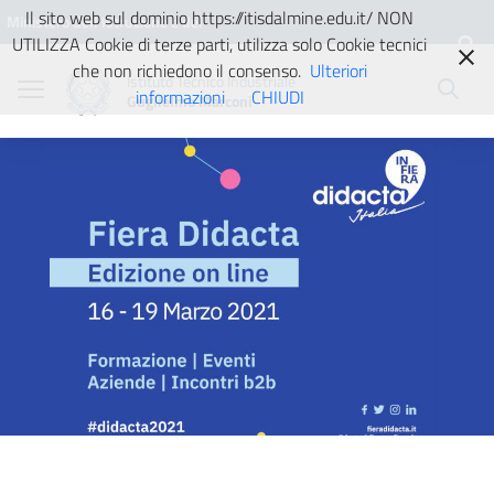
Vai ai contenuti
Vai al menu di navigazione
Vai al footer
Il sito web sul dominio https://itisdalmine.edu.it/ NON
Ministero dell'Istruzione e del
UTILIZZA Cookie di terze parti, utilizza solo Cookie tecnici
Merito
che non richiedono il consenso.
Ulteriori
Istituto Tecnico Industriale
informazioni
CHIUDI
Guglielmo Marconi