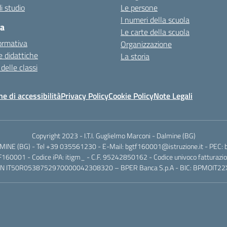
i studio
Le persone
I numeri della scuola
ca
Le carte della scuola
ormativa
Organizzazione
 didattiche
La storia
 delle classi
ne di accessibilità
Privacy Policy
Cookie Policy
Note Legali
Copyright 2023 - I.T.I. Guglielmo Marconi - Dalmine (BG)
ALMINE (BG) - Tel +39 035561230 - E-Mail: bgtf160001@istruzione.it - PEC: 
160001 - Codice iPA: itigm_ - C.F. 95242850162 - Codice univoco fatturazio
AN IT50R0538752970000042308320 – BPER Banca S.p.A - BIC: BPMOIT22