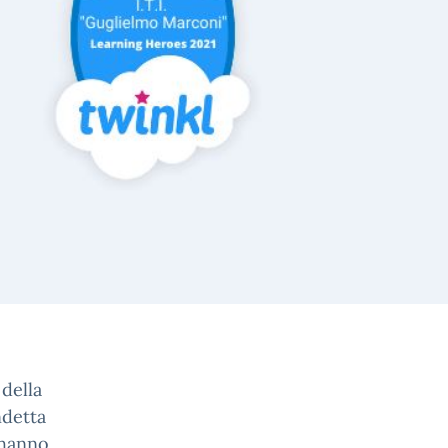
della
ndetta
 hanno