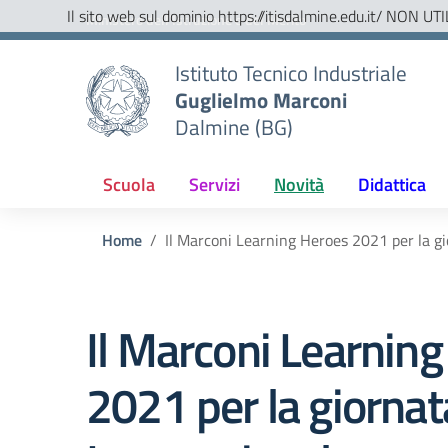
Vai ai contenuti
Vai al menu di navigazione
Vai al footer
Il sito web sul dominio https://itisdalmine.edu.it/ NON UTI
Ministero dell'Istruzione e del Merito
Istituto Tecnico Industriale
Guglielmo Marconi
Dalmine (BG)
Scuola
Servizi
Novità
Didattica
Home
Il Marconi Learning Heroes 2021 per la gi
Il Marconi Learnin
2021 per la giornat