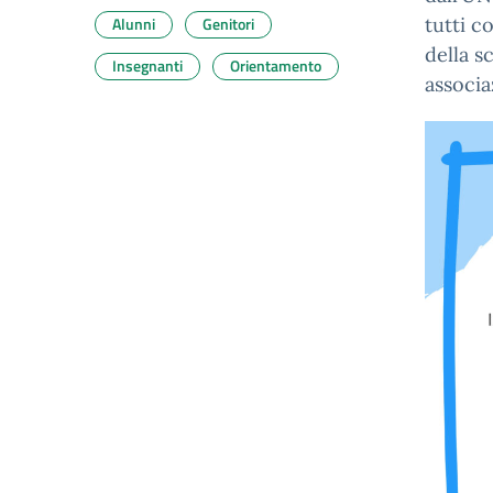
Alunni
Genitori
tutti c
della s
Insegnanti
Orientamento
associa