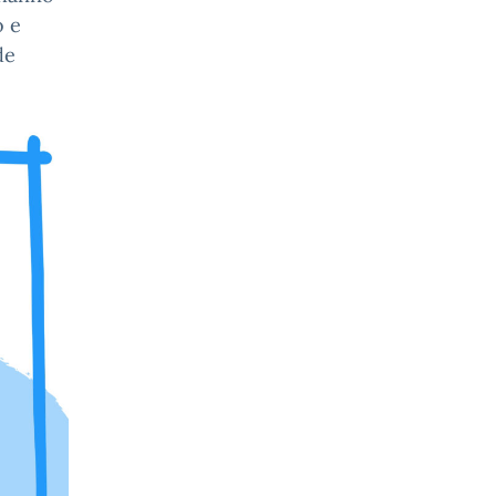
o e
de