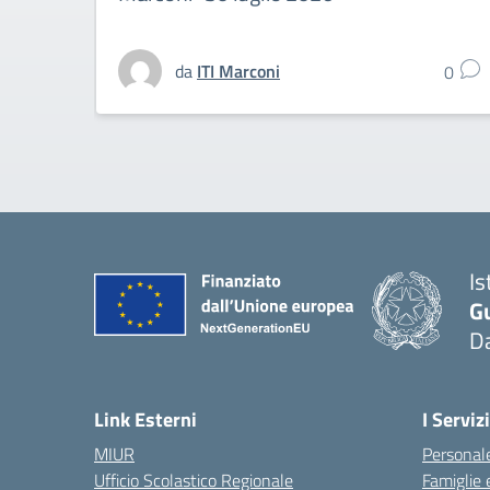
da
ITI Marconi
0
Is
G
D
Link Esterni
I Servizi
MIUR
Personale
Ufficio Scolastico Regionale
Famiglie 