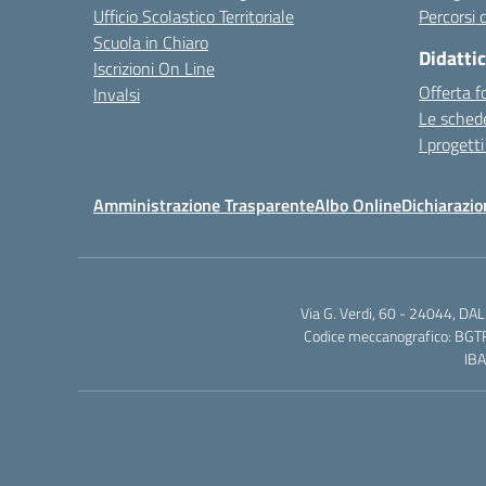
Ufficio Scolastico Territoriale
Percorsi d
Scuola in Chiaro
Didatti
Iscrizioni On Line
Offerta f
Invalsi
Le schede
I progetti
Amministrazione Trasparente
Albo Online
Dichiarazio
Via G. Verdi, 60 - 24044, D
Codice meccanografico: BGTF
IB