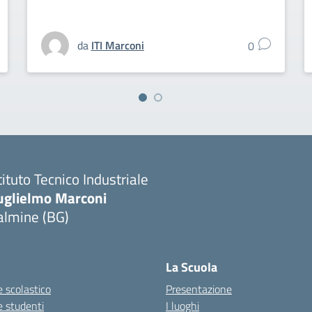
da
ITI Marconi
0
tituto Tecnico Industriale
uglielmo Marconi
almine (BG)
La Scuola
 scolastico
Presentazione
e studenti
I luoghi