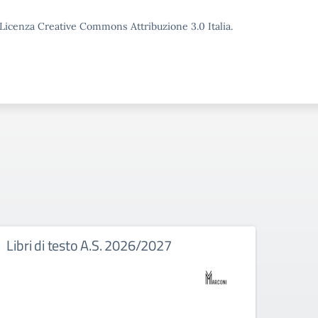
o Licenza Creative Commons Attribuzione 3.0 Italia.
Libri di testo A.S. 2026/2027
Eras
nuov
tiroc
stud
dell’