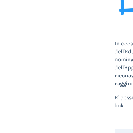
In occa
dell’E
nominar
dell’A
riconos
raggiun
E’ poss
link