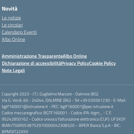
Novità
Le notizie
Le circolari
Calendario Eventi
Albo Online
Amministrazione Trasparente
Albo Online
Dichiarazione di accessibilità
Privacy Policy
Cookie Policy
Note Legali
Copyright 2023 - I.T.I. Guglielmo Marconi - Dalmine (BG)
Via G. Verdi, 60 - 24044, DALMINE (BG) - Tel +39 035561230 - E-Mail:
bgtf160001@istruzione.it - PEC: bgtf160001@pec.istruzione.it
Codice meccanografico: BGTF160001 - Codice iPA: itigm_ - C.F.
95242850162 - Codice univoco fatturazione elettronica (CUF): UF3XOY
IBAN IT50R0538752970000042308320 – BPER Banca S.p.A - BIC:
BPMOIT22XXX