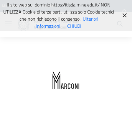
Vai ai contenuti
Vai al menu di navigazione
Vai al footer
Il sito web sul dominio https://itisdalmine.edu.it/ NON
Ministero dell'Istruzione e del
UTILIZZA Cookie di terze parti, utilizza solo Cookie tecnici
Merito
che non richiedono il consenso.
Ulteriori
Istituto Tecnico Industriale
informazioni
CHIUDI
Guglielmo Marconi