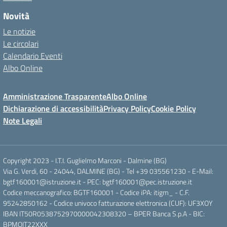
Novità
Le notizie
Le circolari
Calendario Eventi
Albo Online
Amministrazione Trasparente
Albo Online
Dichiarazione di accessibilità
Privacy Policy
Cookie Policy
Note Legali
Copyright 2023 - I.T.I. Guglielmo Marconi - Dalmine (BG)
Via G. Verdi, 60 - 24044, DALMINE (BG) - Tel +39 035561230 - E-Mail:
bgtf160001@istruzione.it - PEC: bgtf160001@pec.istruzione.it
Codice meccanografico: BGTF160001 - Codice iPA: itigm_ - C.F.
95242850162 - Codice univoco fatturazione elettronica (CUF): UF3XOY
IBAN IT50R0538752970000042308320 – BPER Banca S.p.A - BIC:
BPMOIT22XXX