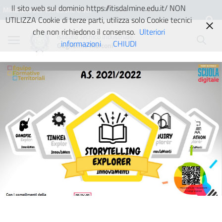
Vai ai contenuti
Vai al menu di navigazione
Vai al footer
Il sito web sul dominio https://itisdalmine.edu.it/ NON
Ministero dell'Istruzione e del
UTILIZZA Cookie di terze parti, utilizza solo Cookie tecnici
Merito
che non richiedono il consenso.
Ulteriori
Istituto Tecnico Industriale
informazioni
CHIUDI
Guglielmo Marconi