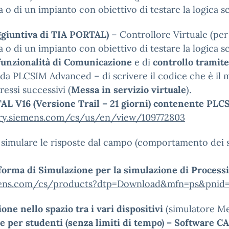
 di un impianto con obiettivo di testare la logica sc
ggiuntiva di TIA PORTAL)
– Controllore Virtuale (per 
 di un impianto con obiettivo di testare la logica s
funzionalità di Comunicazione
e di
controllo tramite
da PLCSIM Advanced – di scrivere il codice che è il 
ressi successivi (
Messa in servizio virtuale
).
L V16 (Versione Trail – 21 giorni) contenente PLC
stry.siemens.com/cs/us/en/view/109772803
 simulare le risposte dal campo (comportamento dei si
orma di Simulazione per la simulazione di Processi 
iemens.com/cs/products?dtp=Download&mfn=ps&pni
one nello spazio tra i vari dispositivi
(simulatore Me
ne per studenti (senza limiti di tempo) – Software C