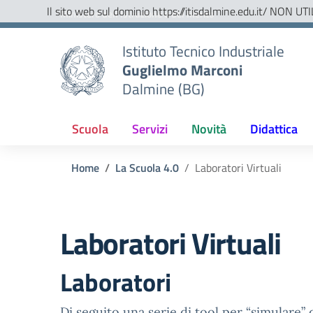
Vai ai contenuti
Vai al menu di navigazione
Vai al footer
Il sito web sul dominio https://itisdalmine.edu.it/ NON UTI
Ministero dell'Istruzione e del Merito
Istituto Tecnico Industriale
Guglielmo Marconi
Dalmine (BG)
Scuola
Servizi
Novità
Didattica
Home
La Scuola 4.0
Laboratori Virtuali
Laboratori Virtuali
Laboratori
Di seguito una serie di tool per “simulare” d