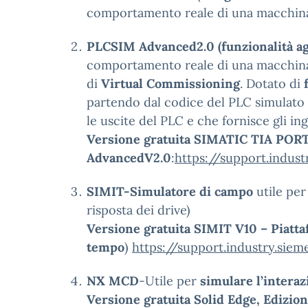
comportamento reale di una macchina o
PLCSIM Advanced2.0 (funzionalità a
comportamento reale di una macchina o
di
Virtual Commissioning
. Dotato di
partendo dal codice del PLC simulato 
le uscite del PLC e che fornisce gli ing
Versione gratuita SIMATIC TIA PORTA
AdvancedV2.0
:
https://support.indu
SIMIT-Simulatore di campo
utile per
risposta dei drive)
Versione gratuita SIMIT V10 – Piattaf
tempo
)
https://support.industry.s
NX MCD
-Utile per
simulare l’interazi
Versione gratuita Solid Edge, Edizio