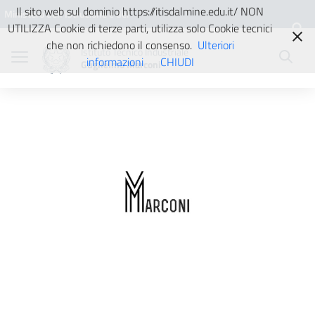
Vai ai contenuti
Vai al menu di navigazione
Vai al footer
Il sito web sul dominio https://itisdalmine.edu.it/ NON
Ministero dell'Istruzione e del
UTILIZZA Cookie di terze parti, utilizza solo Cookie tecnici
Merito
che non richiedono il consenso.
Ulteriori
Istituto Tecnico Industriale
informazioni
CHIUDI
Guglielmo Marconi