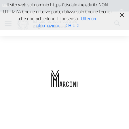
Vai ai contenuti
Vai al menu di navigazione
Vai al footer
Il sito web sul dominio https://itisdalmine.edu.it/ NON
Ministero dell'Istruzione e del
UTILIZZA Cookie di terze parti, utilizza solo Cookie tecnici
Merito
che non richiedono il consenso.
Ulteriori
Istituto Tecnico Industriale
informazioni
CHIUDI
Guglielmo Marconi