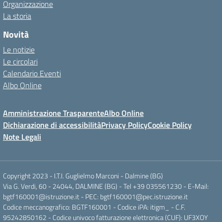
Organizzazione
La storia
Novità
Le notizie
Le circolari
Calendario Eventi
Albo Online
Amministrazione Trasparente
Albo Online
Dichiarazione di accessibilità
Privacy Policy
Cookie Policy
Note Legali
Copyright 2023 - I.T.I. Guglielmo Marconi - Dalmine (BG)
Via G. Verdi, 60 - 24044, DALMINE (BG) - Tel +39 035561230 - E-Mail:
bgtf160001@istruzione.it - PEC: bgtf160001@pec.istruzione.it
Codice meccanografico: BGTF160001 - Codice iPA: itigm_ - C.F.
95242850162 - Codice univoco fatturazione elettronica (CUF): UF3XOY