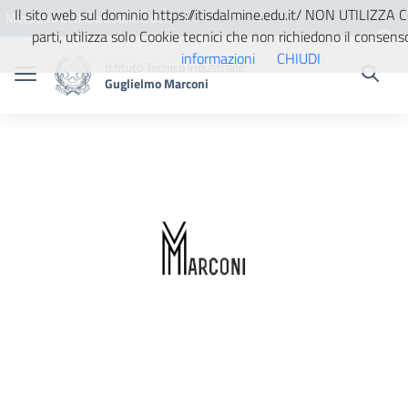
Vai ai contenuti
Vai al menu di navigazione
Vai al footer
Il sito web sul dominio https://itisdalmine.edu.it/ NON UTILIZZA C
Ministero dell'Istruzione e del
parti, utilizza solo Cookie tecnici che non richiedono il consens
Merito
informazioni
CHIUDI
Istituto Tecnico Industriale
Guglielmo Marconi