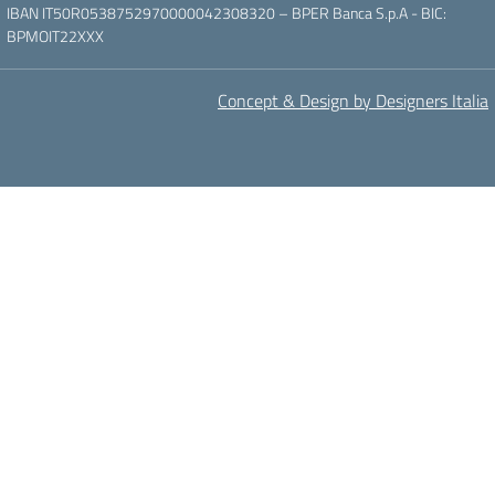
IBAN IT50R0538752970000042308320 – BPER Banca S.p.A - BIC:
BPMOIT22XXX
Concept & Design by Designers Italia