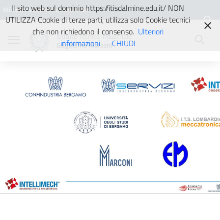
Vai ai contenuti
Vai al menu di navigazione
Vai al footer
Il sito web sul dominio https://itisdalmine.edu.it/ NON
Ministero dell'Istruzione e del
UTILIZZA Cookie di terze parti, utilizza solo Cookie tecnici
Merito
che non richiedono il consenso.
Ulteriori
Istituto Tecnico Industriale
informazioni
CHIUDI
Guglielmo Marconi