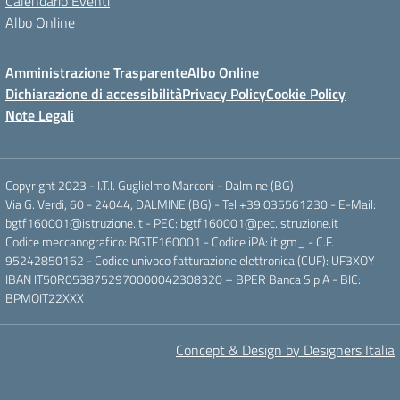
Calendario Eventi
Albo Online
Amministrazione Trasparente
Albo Online
Dichiarazione di accessibilità
Privacy Policy
Cookie Policy
Note Legali
Copyright 2023 - I.T.I. Guglielmo Marconi - Dalmine (BG)
Via G. Verdi, 60 - 24044, DALMINE (BG) - Tel +39 035561230 - E-Mail:
bgtf160001@istruzione.it - PEC: bgtf160001@pec.istruzione.it
Codice meccanografico: BGTF160001 - Codice iPA: itigm_ - C.F.
95242850162 - Codice univoco fatturazione elettronica (CUF): UF3XOY
IBAN IT50R0538752970000042308320 – BPER Banca S.p.A - BIC:
BPMOIT22XXX
Concept & Design by Designers Italia