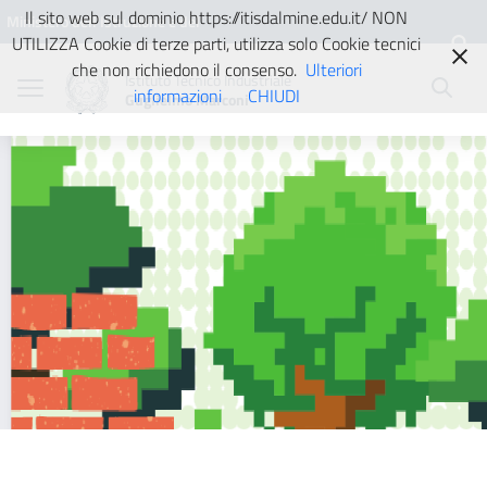
Vai ai contenuti
Vai al menu di navigazione
Vai al footer
Il sito web sul dominio https://itisdalmine.edu.it/ NON
Ministero dell'Istruzione e del
UTILIZZA Cookie di terze parti, utilizza solo Cookie tecnici
Merito
che non richiedono il consenso.
Ulteriori
Istituto Tecnico Industriale
informazioni
CHIUDI
Guglielmo Marconi