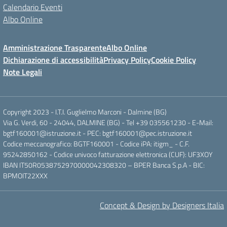
Calendario Eventi
Albo Online
Amministrazione Trasparente
Albo Online
Dichiarazione di accessibilità
Privacy Policy
Cookie Policy
Note Legali
Copyright 2023 - I.T.I. Guglielmo Marconi - Dalmine (BG)
Via G. Verdi, 60 - 24044, DALMINE (BG) - Tel +39 035561230 - E-Mail:
bgtf160001@istruzione.it - PEC: bgtf160001@pec.istruzione.it
Codice meccanografico: BGTF160001 - Codice iPA: itigm_ - C.F.
95242850162 - Codice univoco fatturazione elettronica (CUF): UF3XOY
IBAN IT50R0538752970000042308320 – BPER Banca S.p.A - BIC:
BPMOIT22XXX
Concept & Design by Designers Italia