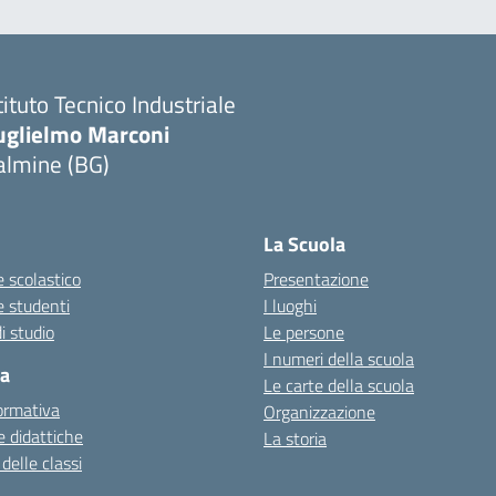
tituto Tecnico Industriale
uglielmo Marconi
almine (BG)
La Scuola
 scolastico
Presentazione
e studenti
I luoghi
i studio
Le persone
I numeri della scuola
ca
Le carte della scuola
ormativa
Organizzazione
 didattiche
La storia
 delle classi