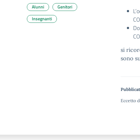
Alunni
Genitori
L’o
Insegnanti
CO
Do
CO
si rico
sono su
Pubblicat
Eccetto d