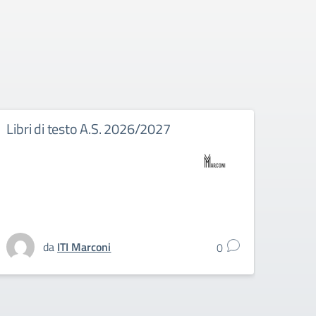
Libri di testo A.S. 2026/2027
Eras
nuov
tiroc
stud
dell’
da
ITI Marconi
0