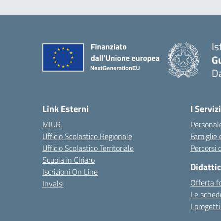
Is
G
D
Link Esterni
I Servizi
MIUR
Personale
Ufficio Scolastico Regionale
Famiglie 
Ufficio Scolastico Territoriale
Percorsi d
Scuola in Chiaro
Didatti
Iscrizioni On Line
Offerta f
Invalsi
Le schede
I progetti