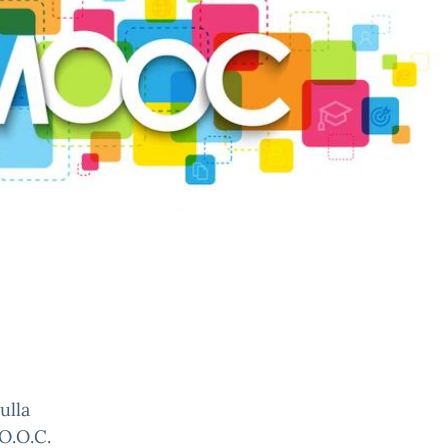
ulla
O.O.C.