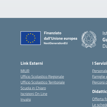
Is
G
D
Link Esterni
I Servizi
MIUR
Personale
Ufficio Scolastico Regionale
Famiglie 
Ufficio Scolastico Territoriale
Percorsi d
Scuola in Chiaro
Didatti
Iscrizioni On Line
Offerta f
Invalsi
Le schede