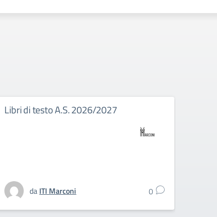
Libri di testo A.S. 2026/2027
Eras
nuov
tiroc
stud
dell’
da
ITI Marconi
0