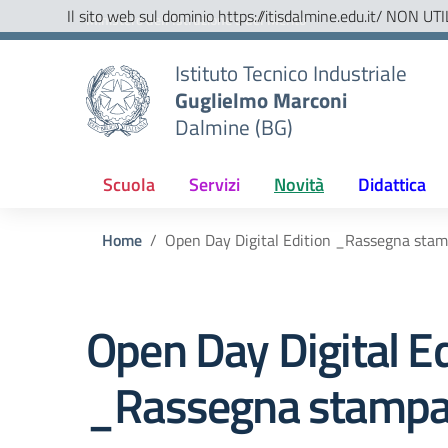
Vai ai contenuti
Vai al menu di navigazione
Vai al footer
Il sito web sul dominio https://itisdalmine.edu.it/ NON UTI
Ministero dell'Istruzione e del Merito
Istituto Tecnico Industriale
Guglielmo Marconi
Dalmine (BG)
Scuola
Servizi
Novità
Didattica
Home
Open Day Digital Edition _Rassegna sta
Open Day Digital Ed
_Rassegna stamp