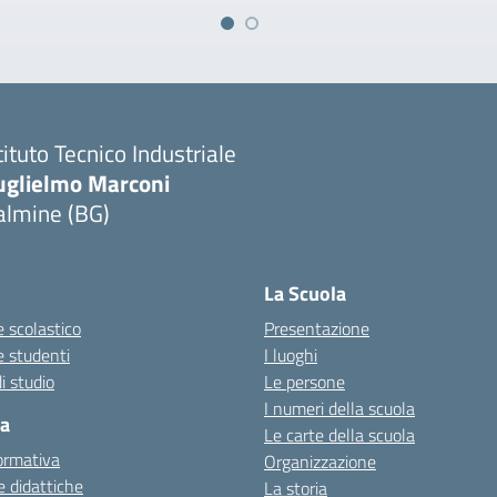
tituto Tecnico Industriale
uglielmo Marconi
almine (BG)
La Scuola
 scolastico
Presentazione
e studenti
I luoghi
i studio
Le persone
I numeri della scuola
ca
Le carte della scuola
ormativa
Organizzazione
 didattiche
La storia