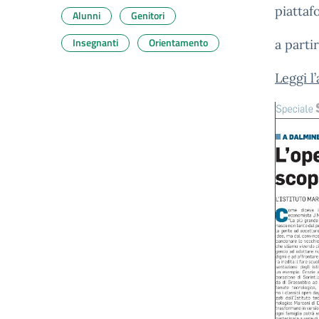
piatta
Alunni
Genitori
Insegnanti
Orientamento
a parti
Leggi l’