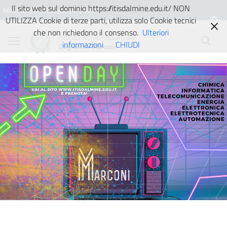
Vai ai contenuti
Vai al menu di navigazione
Vai al footer
Il sito web sul dominio https://itisdalmine.edu.it/ NON
Ministero dell'Istruzione e del
UTILIZZA Cookie di terze parti, utilizza solo Cookie tecnici
Merito
che non richiedono il consenso.
Ulteriori
Istituto Tecnico Industriale
informazioni
CHIUDI
Guglielmo Marconi