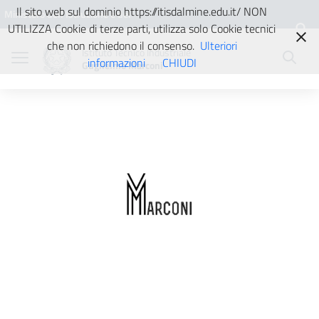
Vai ai contenuti
Vai al menu di navigazione
Vai al footer
Il sito web sul dominio https://itisdalmine.edu.it/ NON
Ministero dell'Istruzione e del
UTILIZZA Cookie di terze parti, utilizza solo Cookie tecnici
Merito
che non richiedono il consenso.
Ulteriori
Istituto Tecnico Industriale
informazioni
CHIUDI
Guglielmo Marconi