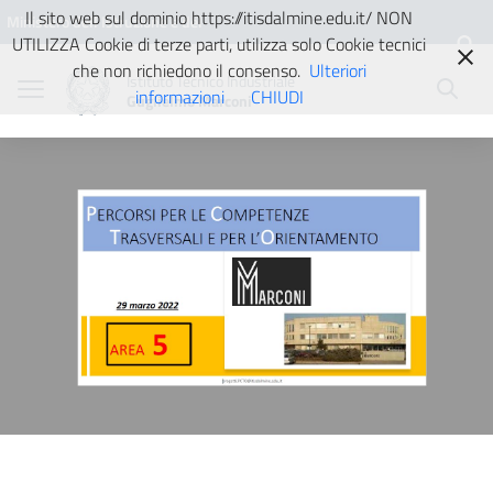
Vai ai contenuti
Vai al menu di navigazione
Vai al footer
Il sito web sul dominio https://itisdalmine.edu.it/ NON
Ministero dell'Istruzione e del
UTILIZZA Cookie di terze parti, utilizza solo Cookie tecnici
Merito
che non richiedono il consenso.
Ulteriori
Istituto Tecnico Industriale
informazioni
CHIUDI
Guglielmo Marconi