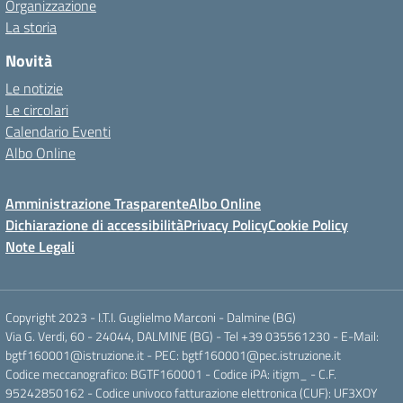
Organizzazione
La storia
Novità
Le notizie
Le circolari
Calendario Eventi
Albo Online
Amministrazione Trasparente
Albo Online
Dichiarazione di accessibilità
Privacy Policy
Cookie Policy
Note Legali
Copyright 2023 - I.T.I. Guglielmo Marconi - Dalmine (BG)
Via G. Verdi, 60 - 24044, DALMINE (BG) - Tel +39 035561230 - E-Mail:
bgtf160001@istruzione.it - PEC: bgtf160001@pec.istruzione.it
Codice meccanografico: BGTF160001 - Codice iPA: itigm_ - C.F.
95242850162 - Codice univoco fatturazione elettronica (CUF): UF3XOY