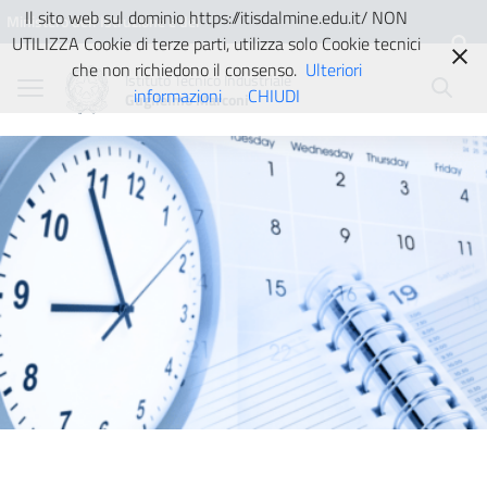
Vai ai contenuti
Vai al menu di navigazione
Vai al footer
Il sito web sul dominio https://itisdalmine.edu.it/ NON
Ministero dell'Istruzione e del
UTILIZZA Cookie di terze parti, utilizza solo Cookie tecnici
Merito
che non richiedono il consenso.
Ulteriori
Istituto Tecnico Industriale
informazioni
CHIUDI
Guglielmo Marconi