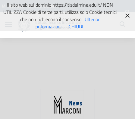
Vai ai contenuti
Vai al menu di navigazione
Vai al footer
Il sito web sul dominio https://itisdalmine.edu.it/ NON
Ministero dell'Istruzione e del
UTILIZZA Cookie di terze parti, utilizza solo Cookie tecnici
Merito
che non richiedono il consenso.
Ulteriori
Istituto Tecnico Industriale
informazioni
CHIUDI
Guglielmo Marconi