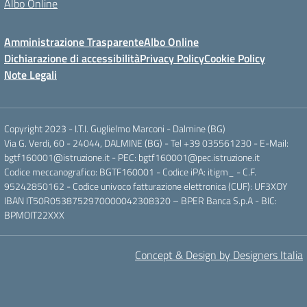
Albo Online
Amministrazione Trasparente
Albo Online
Dichiarazione di accessibilità
Privacy Policy
Cookie Policy
Note Legali
Copyright 2023 - I.T.I. Guglielmo Marconi - Dalmine (BG)
Via G. Verdi, 60 - 24044, DALMINE (BG) - Tel +39 035561230 - E-Mail:
bgtf160001@istruzione.it - PEC: bgtf160001@pec.istruzione.it
Codice meccanografico: BGTF160001 - Codice iPA: itigm_ - C.F.
95242850162 - Codice univoco fatturazione elettronica (CUF): UF3XOY
IBAN IT50R0538752970000042308320 – BPER Banca S.p.A - BIC:
BPMOIT22XXX
Concept & Design by Designers Italia