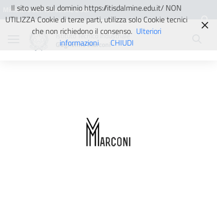
Vai ai contenuti
Vai al menu di navigazione
Vai al footer
Il sito web sul dominio https://itisdalmine.edu.it/ NON
Ministero dell'Istruzione e del
UTILIZZA Cookie di terze parti, utilizza solo Cookie tecnici
Merito
che non richiedono il consenso.
Ulteriori
Istituto Tecnico Industriale
informazioni
CHIUDI
Guglielmo Marconi