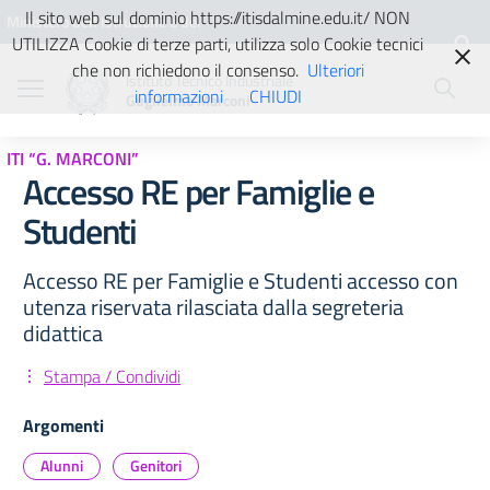
Vai ai contenuti
Vai al menu di navigazione
Vai al footer
Il sito web sul dominio https://itisdalmine.edu.it/ NON
Ministero dell'Istruzione e del
UTILIZZA Cookie di terze parti, utilizza solo Cookie tecnici
Merito
che non richiedono il consenso.
Ulteriori
Istituto Tecnico Industriale
informazioni
CHIUDI
Guglielmo Marconi
ITI “G. MARCONI”
Accesso RE per Famiglie e
Studenti
Accesso RE per Famiglie e Studenti accesso con
utenza riservata rilasciata dalla segreteria
didattica
Stampa / Condividi
Argomenti
Alunni
Genitori