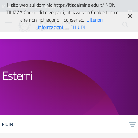
Vai ai contenuti
Vai al menu di navigazione
Vai al footer
Il sito web sul dominio https://itisdalmine.edu.it/ NON
Ministero dell'Istruzione e del
UTILIZZA Cookie di terze parti, utilizza solo Cookie tecnici
Merito
che non richiedono il consenso.
Ulteriori
Istituto Tecnico Industriale
informazioni
CHIUDI
Guglielmo Marconi
Esterni
FILTRI