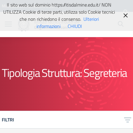
Vai ai contenuti
Vai al menu di navigazione
Vai al footer
Il sito web sul dominio https://itisdalmine.edu.it/ NON
Ministero dell'Istruzione e del
UTILIZZA Cookie di terze parti, utilizza solo Cookie tecnici
Merito
che non richiedono il consenso.
Ulteriori
Istituto Tecnico Industriale
informazioni
CHIUDI
Guglielmo Marconi
Tipologia Struttura:
Segreteria
FILTRI