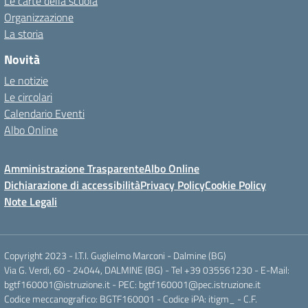
Le carte della scuola
Organizzazione
La storia
Novità
Le notizie
Le circolari
Calendario Eventi
Albo Online
Amministrazione Trasparente
Albo Online
Dichiarazione di accessibilità
Privacy Policy
Cookie Policy
Note Legali
Copyright 2023 - I.T.I. Guglielmo Marconi - Dalmine (BG)
Via G. Verdi, 60 - 24044, DALMINE (BG) - Tel +39 035561230 - E-Mail:
bgtf160001@istruzione.it - PEC: bgtf160001@pec.istruzione.it
Codice meccanografico: BGTF160001 - Codice iPA: itigm_ - C.F.