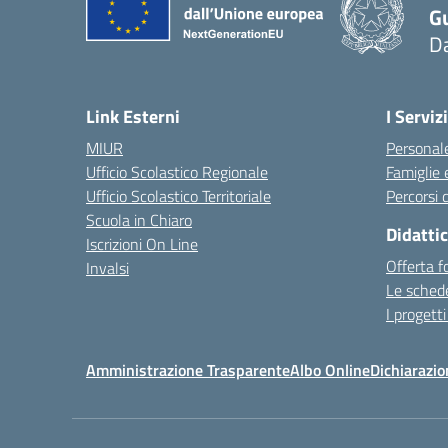
G
D
Link Esterni
I Servizi
MIUR
Personale
Ufficio Scolastico Regionale
Famiglie 
Ufficio Scolastico Territoriale
Percorsi d
Scuola in Chiaro
Didatti
Iscrizioni On Line
Offerta f
Invalsi
Le schede
I progetti
Amministrazione Trasparente
Albo Online
Dichiarazio