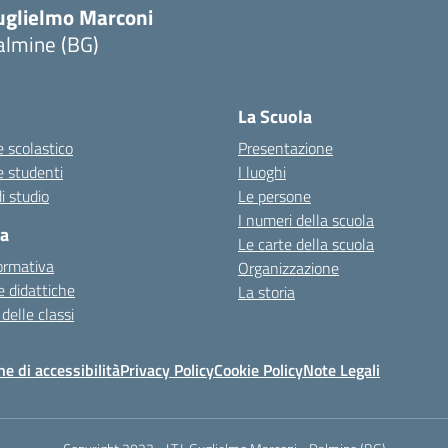
uglielmo Marconi
almine (BG)
La Scuola
 scolastico
Presentazione
e studenti
I luoghi
i studio
Le persone
I numeri della scuola
ca
Le carte della scuola
ormativa
Organizzazione
 didattiche
La storia
 delle classi
ne di accessibilità
Privacy Policy
Cookie Policy
Note Legali