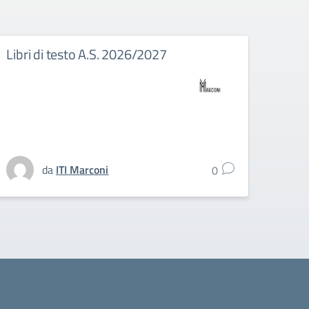
Libri di testo A.S. 2026/2027
Eras
nuov
tiroc
stud
dell’
da
ITI Marconi
0