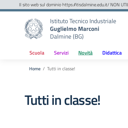
Vai ai contenuti
Vai al menu di navigazione
Vai al footer
Il sito web sul dominio https://itisdalmine.edu.it/ NON UTI
Ministero dell'Istruzione e del Merito
Istituto Tecnico Industriale
Guglielmo Marconi
Dalmine (BG)
Scuola
Servizi
Novità
Didattica
Home
Tutti in classe!
Tutti in classe!