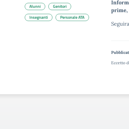
Informi
Alunni
Genitori
prime, 
Insegnanti
Personale ATA
Seguira
Pubblicat
Eccetto d