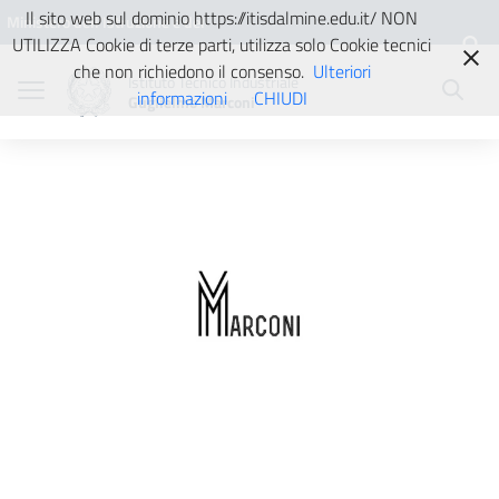
Vai ai contenuti
Vai al menu di navigazione
Vai al footer
Il sito web sul dominio https://itisdalmine.edu.it/ NON
Ministero dell'Istruzione e del
UTILIZZA Cookie di terze parti, utilizza solo Cookie tecnici
Merito
che non richiedono il consenso.
Ulteriori
Istituto Tecnico Industriale
informazioni
CHIUDI
Guglielmo Marconi