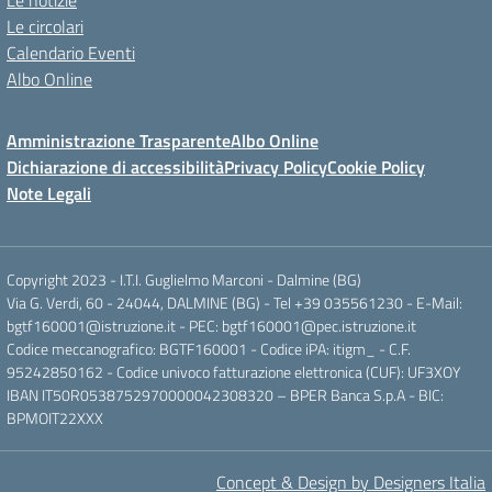
Le notizie
Le circolari
Calendario Eventi
Albo Online
Amministrazione Trasparente
Albo Online
Dichiarazione di accessibilità
Privacy Policy
Cookie Policy
Note Legali
Copyright 2023 - I.T.I. Guglielmo Marconi - Dalmine (BG)
Via G. Verdi, 60 - 24044, DALMINE (BG) - Tel +39 035561230 - E-Mail:
bgtf160001@istruzione.it - PEC: bgtf160001@pec.istruzione.it
Codice meccanografico: BGTF160001 - Codice iPA: itigm_ - C.F.
95242850162 - Codice univoco fatturazione elettronica (CUF): UF3XOY
IBAN IT50R0538752970000042308320 – BPER Banca S.p.A - BIC:
BPMOIT22XXX
Concept & Design by Designers Italia