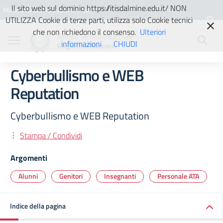
Vai ai contenuti
Vai al menu di navigazione
Vai al footer
Il sito web sul dominio https://itisdalmine.edu.it/ NON
Ministero dell'Istruzione e del
UTILIZZA Cookie di terze parti, utilizza solo Cookie tecnici
Merito
che non richiedono il consenso.
Ulteriori
Istituto Tecnico Industriale
informazioni
CHIUDI
Guglielmo Marconi
Cyberbullismo e WEB
Reputation
Cyberbullismo e WEB Reputation
Stampa / Condividi
Argomenti
Alunni
Genitori
Insegnanti
Personale ATA
Indice della pagina